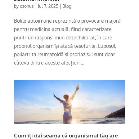
by
ozonus
|
Jul 7, 2025
|
Blog
Bolile autoimune reprezintă o provocare majoră
pentru medicina actuală, fiind caracterizate
printr-un răspuns imun dezechilibrat, în care
propriul organism își atacă țesuturile. Lupusul,
poliartrita reumatoidă și psoriazisul sunt doar
câteva dintre aceste afecțiuni...
Cum îți dai seama că organismul tău are