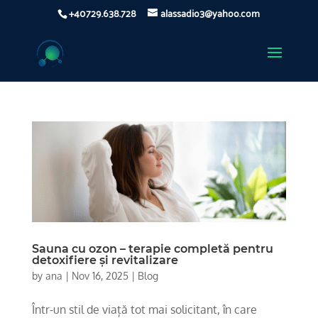
+40729.638.728
alassadio3@yahoo.com
Sauna cu ozon – terapie completă pentru
detoxifiere și revitalizare
by
ana
|
Nov 16, 2025
|
Blog
Într-un stil de viață tot mai solicitant, în care