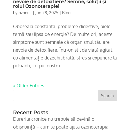
nevoie de detoxifiere? Semne, soluții și
rolul Ozonoterapiei
by
ozonus
|
Jun 28, 2025
|
Blog
Oboseală constantă, probleme digestive, piele
ternă sau lipsa de energie? De multe ori, aceste
simptome sunt semnale că organismul tău are
nevoie de detoxifiere. Într-un stil de viață agitat,
cu alimentație dezechilibrată, stres și expunere la
poluanți, corpul nostru...
« Older Entries
Recent Posts
Durerile cronice nu trebuie să devină o
obișnuință – cum te poate ajuta ozonoterapia